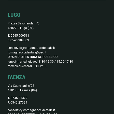
LUGO
Piazza Savonarola, n°5
48022 – Lugo (RA)
T.
0545 909511
F.
0545 909509
consorzio@romagnaoccidentale.it
romagnaoccidentale@pec.it
ORARI DI APERTURA AL PUBBLICO
lunedì-martedì-giovedì 8.30-12.30 / 15.00-17.30
mercoledì-venerdì 8.30-12.30
FAENZA
Via Castellani, n°26
48018 – Faenza (RA)
T.
0546 21372
F.
0546 27029
consorzio@romagnaoccidentale.it