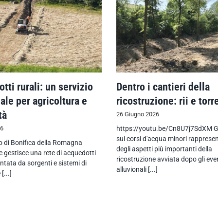
tti rurali: un servizio
Dentro i cantieri della
ale per agricoltura e
ricostruzione: rii e torr
tà
26 Giugno 2026
26
https://youtu.be/Cn8U7j7SdXM Gli
sui corsi d'acqua minori rappres
io di Bonifica della Romagna
degli aspetti più importanti della
 gestisce una rete di acquedotti
ricostruzione avviata dopo gli eve
entata da sorgenti e sistemi di
alluvionali [...]
[...]