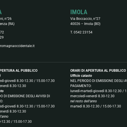
A
IMOLA
ni, n°26
Via Boccaccio, n°27
enza (RA)
40026 – Imola (BO)
372
T. 0542 23154
29
romagnaoccidentale.it
APERTURA AL PUBBLICO
ORARI DI APERTURA AL PUBBLICO
ci
Ufficio catasto
edì-giovedì 8.30-12.30 / 15.00-17.30
NEL PERIODO DI EMISSIONE DEGLI AV
enerdì 8.30-12.30
PAGAMENTO:
sto
lunedì-martedì-giovedì 8.30-12.30 / 
O DI EMISSIONE DEGLI AVVISI DI
mercoledì-venerdì 8.30-12.30
O:
nel resto dell’anno
edì-giovedì 8.30-12.30 / 15.00-17.30
martedì 8.30-12.30 / 15.00-17.30
enerdì 8.30-12.30
ll’anno
0-12.30 / 15.00-17.30