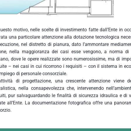
uesto motivo, nelle scelte di investimento fatte dall’Ente in oc
vata una particolare attenzione alla dotazione tecnologica nece
secuzione, nel distretto di pianura, dato l’ammontare mediamen
one, nella maggioranza dei casi esse vengono, a norma di le
ano, dove le opere realizzate sono numerosissime, ma di impo
ite – nei casi in cui ricorrono i requisiti – con il sistema in 
mpiego di personale consorziale.
’attività di progettazione, una crescente attenzione viene 
ralistica, nella consapevolezza che, intervenendo nell’ambien
iti, pur salvaguardando le finalità di sicurezza idraulica e di v
date all’Ente. La documentazione fotografica offre una panoram
orzio.