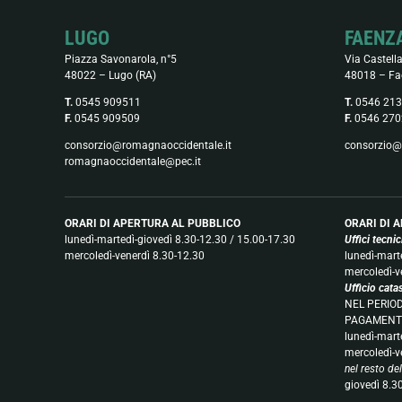
LUGO
FAENZ
Piazza Savonarola, n°5
Via Castella
48022 – Lugo (RA)
48018 – Fa
T.
0545 909511
T.
0546 21
F.
0545 909509
F.
0546 270
consorzio@romagnaoccidentale.it
consorzio@
romagnaoccidentale@pec.it
ORARI DI APERTURA AL PUBBLICO
ORARI DI 
lunedì-martedì-giovedì 8.30-12.30 / 15.00-17.30
Uffici tecni
mercoledì-venerdì 8.30-12.30
lunedì-mart
mercoledì-v
Ufficio cata
NEL PERIOD
PAGAMENT
lunedì-mart
mercoledì-v
nel resto de
giovedì 8.3