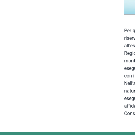
Per q
riser
all’e
Regi
mont
esegu
con i
Nell
natu
esegu
affi
Cons