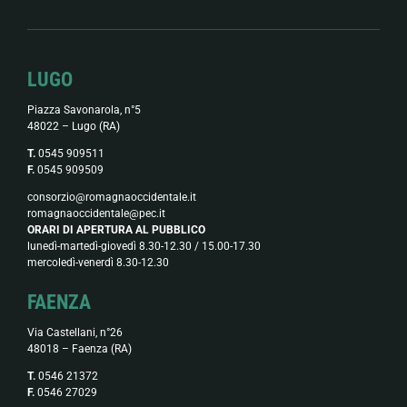
LUGO
Piazza Savonarola, n°5
48022 – Lugo (RA)
T.
0545 909511
F.
0545 909509
consorzio@romagnaoccidentale.it
romagnaoccidentale@pec.it
ORARI DI APERTURA AL PUBBLICO
lunedì-martedì-giovedì 8.30-12.30 / 15.00-17.30
mercoledì-venerdì 8.30-12.30
FAENZA
Via Castellani, n°26
48018 – Faenza (RA)
T.
0546 21372
F.
0546 27029