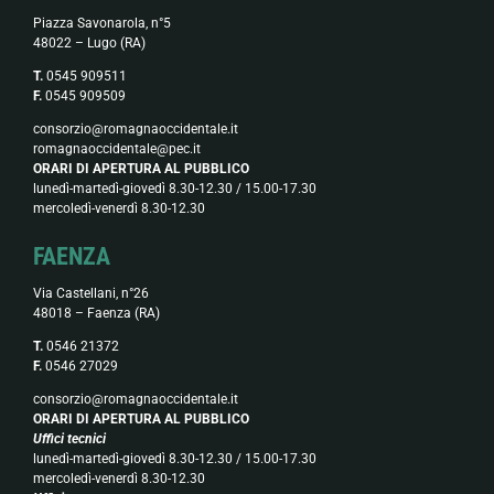
Piazza Savonarola, n°5
48022 – Lugo (RA)
T.
0545 909511
F.
0545 909509
consorzio@romagnaoccidentale.it
romagnaoccidentale@pec.it
ORARI DI APERTURA AL PUBBLICO
lunedì-martedì-giovedì 8.30-12.30 / 15.00-17.30
mercoledì-venerdì 8.30-12.30
FAENZA
Via Castellani, n°26
48018 – Faenza (RA)
T.
0546 21372
F.
0546 27029
consorzio@romagnaoccidentale.it
ORARI DI APERTURA AL PUBBLICO
Uffici tecnici
lunedì-martedì-giovedì 8.30-12.30 / 15.00-17.30
mercoledì-venerdì 8.30-12.30