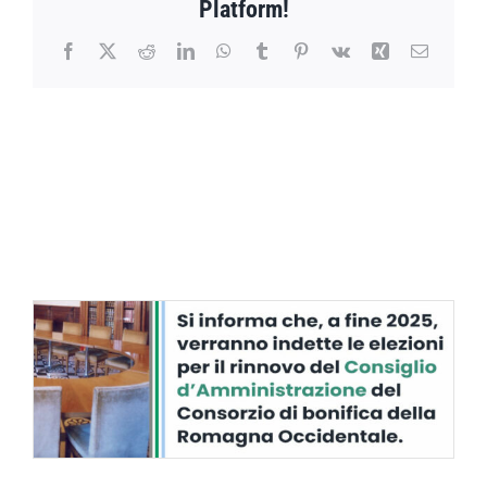
Platform!
L’ESERCIZI
2025
Facebook
X
Reddit
LinkedIn
WhatsApp
Tumblr
Pinterest
Vk
Xing
Email