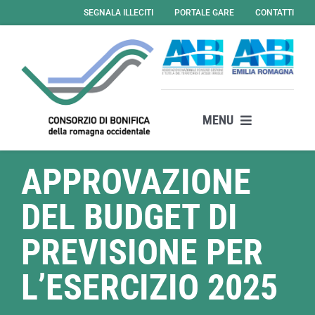
Salta
SEGNALA ILLECITI
PORTALE GARE
CONTATTI
al
contenuto
MENU
Il consorzio
APPROVAZIONE
Attività
DEL BUDGET DI
Servizi
News
PREVISIONE PER
Amministrazione Trasparente
L’ESERCIZIO 2025
Albo Online – Gare