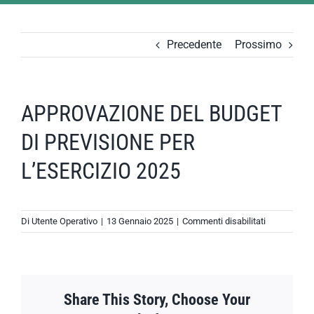
Precedente
Prossimo
APPROVAZIONE DEL BUDGET
DI PREVISIONE PER
L’ESERCIZIO 2025
su
Di
Utente Operativo
|
13 Gennaio 2025
|
Commenti disabilitati
APPROVAZ
DEL
BUDGET
DI
PREVISION
Share This Story, Choose Your
PER