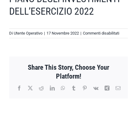
DELL’ESERCIZIO 2022
su
Di
Utente Operativo
|
17 Novembre 2022
|
Commenti disabilitati
VARIAZIO
URGENTI
DEL
BUDGET
DI
Share This Story, Choose Your
PREVISIO
Platform!
E
DEL
Facebook
X
Reddit
LinkedIn
WhatsApp
Tumblr
Pinterest
Vk
Xing
Email
PIANO
DEGLI
INVESTIM
DELL’ESE
2022