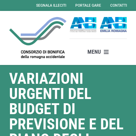
Salta
SEGNALA ILLECITI
PORTALE GARE
CONTATTI
al
contenuto
MENU
Il consorzio
VARIAZIONI
Attività
URGENTI DEL
Servizi
News
BUDGET DI
Amministrazione Trasparente
PREVISIONE E DEL
Albo Online – Gare