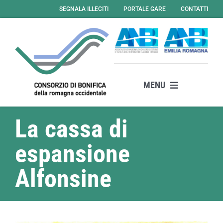
Salta
SEGNALA ILLECITI
PORTALE GARE
CONTATTI
al
contenuto
MENU
Il consorzio
La cassa di
Attività
espansione
Servizi
News
Alfonsine
Amministrazione Trasparente
Albo Online – Gare