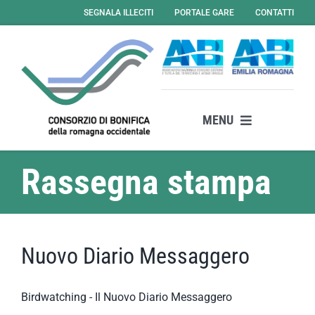
Salta
SEGNALA ILLECITI
PORTALE GARE
CONTATTI
al
contenuto
MENU
Il consorzio
Rassegna stampa
Attività
Servizi
News
Nuovo Diario Messaggero
Amministrazione Trasparente
Albo Online – Gare
Birdwatching - Il Nuovo Diario Messaggero