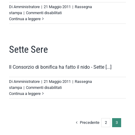
Di
Amministratore
|
21 Maggio 2011
|
Rassegna
su
stampa
|
Commenti disabilitati
Nuovo
Continua a leggere
Diario
Messaggero
Sette Sere
Il Consorzio di bonifica ha fatto il nido - Sette [...]
Di
Amministratore
|
21 Maggio 2011
|
Rassegna
su
stampa
|
Commenti disabilitati
Sette
Continua a leggere
Sere
Precedente
2
3