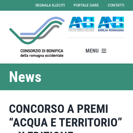
Salta
SEGNALA ILLECITI
PORTALE GARE
CONTATTI
al
contenuto
MENU
Il consorzio
News
Attività
Servizi
News
CONCORSO A PREMI
Amministrazione Trasparente
“ACQUA E TERRITORIO”
Albo Online – Gare