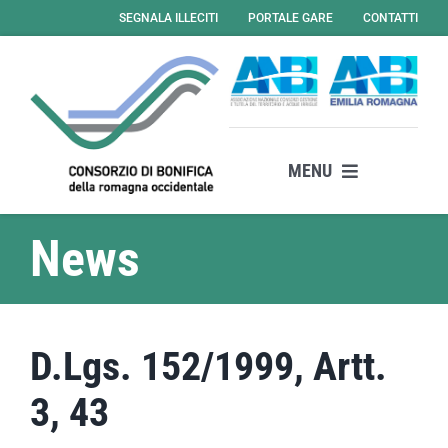
Salta
SEGNALA ILLECITI
PORTALE GARE
CONTATTI
al
contenuto
MENU
Il consorzio
News
Attività
Servizi
News
D.Lgs. 152/1999, Artt.
Amministrazione Trasparente
3, 43
Albo Online – Gare