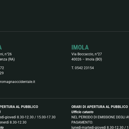
A
IMOLA
ni, n°26
Via Boccaccio, n°27
enza (RA)
40026 – Imola (BO)
372
T. 0542 23154
29
romagnaoccidentale.it
APERTURA AL PUBBLICO
ORARI DI APERTURA AL PUBBLICO
ci
Ufficio catasto
edì-giovedì 8.30-12.30 / 15.00-17.30
NEL PERIODO DI EMISSIONE DEGLI AV
enerdì 8.30-12.30
PAGAMENTO:
sto
lunedì-martedì-giovedì 8.30-12.30 / 