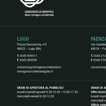
LUGO
FAENZ
Piazza Savonarola, n°5
Via Castella
48022 – Lugo (RA)
48018 – Fa
T.
0545 909511
T.
0546 21
F.
0545 909509
F.
0546 270
consorzio@romagnaoccidentale.it
consorzio@
romagnaoccidentale@pec.it
ORARI DI APERTURA AL PUBBLICO
ORARI DI 
lunedì-martedì-giovedì 8.30-12.30 / 15.00-17.30
Uffici tecni
mercoledì-venerdì 8.30-12.30
lunedì-mart
mercoledì-v
Ufficio cata