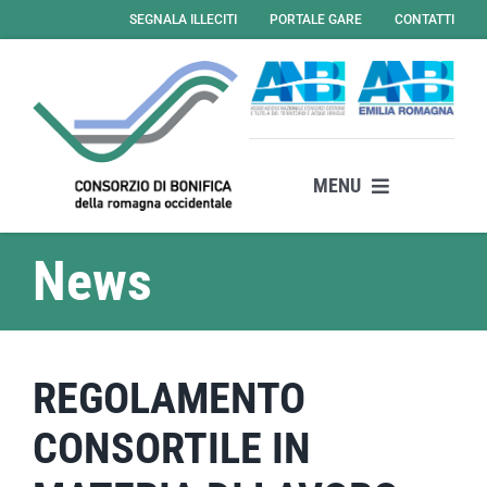
Salta
SEGNALA ILLECITI
PORTALE GARE
CONTATTI
al
contenuto
MENU
Il consorzio
News
Attività
Servizi
News
REGOLAMENTO
Amministrazione Trasparente
CONSORTILE IN
Albo Online – Gare