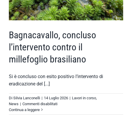
Bagnacavallo, concluso
l’intervento contro il
millefoglio brasiliano
Si è concluso con esito positivo l’intervento di
eradicazione del [...]
Di
Silvia Lanconelli
|
14 Luglio 2026
|
Lavori in corso
,
su
News
|
Commenti disabilitati
Bagnacavallo,
Continua a leggere
concluso
l’intervento
contro