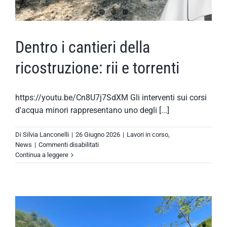
Dentro i cantieri della
ricostruzione: rii e torrenti
https://youtu.be/Cn8U7j7SdXM Gli interventi sui corsi
d'acqua minori rappresentano uno degli [...]
Di
Silvia Lanconelli
|
26 Giugno 2026
|
Lavori in corso
,
su
News
|
Commenti disabilitati
Dentro
Continua a leggere
i
cantieri
della
ricostruzione:
rii
e
torrenti