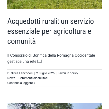
Acquedotti rurali: un servizio
essenziale per agricoltura e
comunità
Il Consorzio di Bonifica della Romagna Occidentale
gestisce una rete [...]
Di
Silvia Lanconelli
|
2 Luglio 2026
|
Lavori in corso
,
su
News
|
Commenti disabilitati
Acquedotti
Continua a leggere
rurali:
un
servizio
essenziale
per