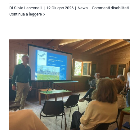
su
Di
Silvia Lanconelli
|
12 Giugno 2026
|
News
|
Commenti disabilitati
Oltre
Continua a leggere
300
cantie
cosa
signif
davve