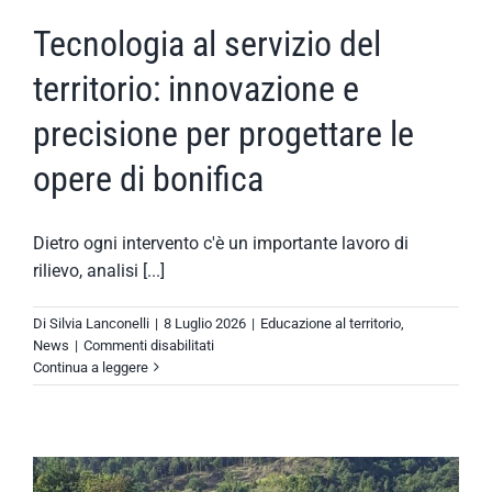
Tecnologia al servizio del
territorio: innovazione e
precisione per progettare le
opere di bonifica
Dietro ogni intervento c'è un importante lavoro di
rilievo, analisi [...]
Di
Silvia Lanconelli
|
8 Luglio 2026
|
Educazione al territorio
,
su
News
|
Commenti disabilitati
Tecnologia
Continua a leggere
al
servizio
del
territorio:
innovazione