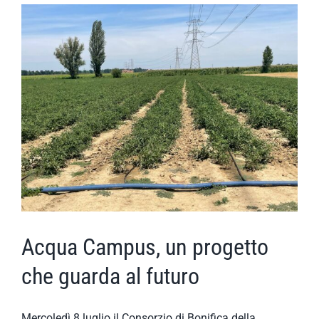
il
millefoglio
brasiliano
Acqua Campus, un progetto
che guarda al futuro
Mercoledì 8 luglio il Consorzio di Bonifica della