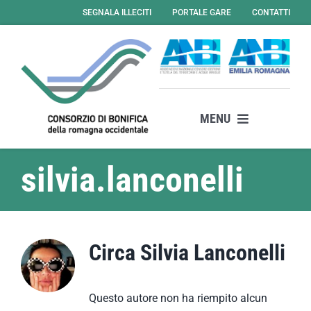
Salta
SEGNALA ILLECITI
PORTALE GARE
CONTATTI
al
contenuto
MENU
Il consorzio
silvia.lanconelli
Attività
Servizi
News
Circa
Silvia Lanconelli
Amministrazione Trasparente
Albo Online – Gare
Questo autore non ha riempito alcun