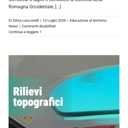
Romagna Occidentale, [...]
Di
Silvia Lanconelli
|
10 Luglio 2026
|
Educazione al territorio
,
su
News
|
Commenti disabilitati
Acqua
Continua a leggere
Campus,
un
progetto
che
guarda
al
futuro