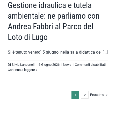
Gestione idraulica e tutela
ambientale: ne parliamo con
Andrea Fabbri al Parco del
Loto di Lugo
Si è tenuto venerdì 5 giugno, nella sala didattica del [...]
su
Di
Silvia Lanconelli
|
6 Giugno 2026
|
News
|
Commenti disabilitati
Gestio
Continua a leggere
idrauli
e
tutela
ambien
Prossimo
1
2
ne
parlia
con
Andrea