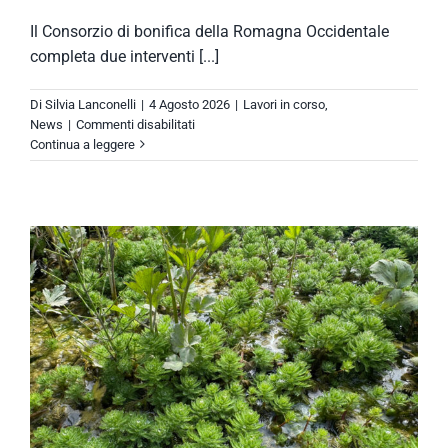
Il Consorzio di bonifica della Romagna Occidentale
completa due interventi [...]
Di
Silvia Lanconelli
|
4 Agosto 2026
|
Lavori in corso
,
su
News
|
Commenti disabilitati
Palazzuolo
Continua a leggere
sul
Senio,
in
fase
di
conclusione
il
ripristino
della
briglia
a
ponte
sul
Torrente
Senio