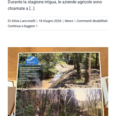
Durante la stagione irrigua, le aziende agricole sono
chiamate a [...]
su
Di
Silvia Lanconelli
|
18 Giugno 2026
|
News
|
Commenti disabilitati
Stagi
Continua a leggere
irrigua
il
Conso
di
Bonif
della
Roma
Occid
affia
le
azien
con
il
serviz
Irrinet
/
Irrifr