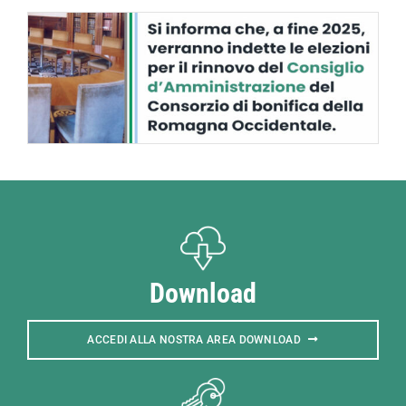
Fabbri
al
Parco
del
Loto
di
Lugo
Download
ACCEDI ALLA NOSTRA AREA DOWNLOAD