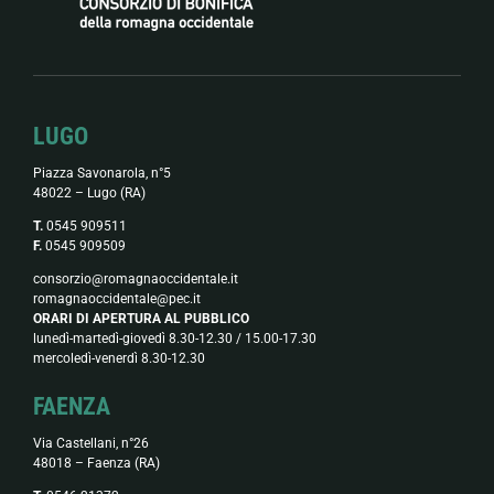
LUGO
Piazza Savonarola, n°5
48022 – Lugo (RA)
T.
0545 909511
F.
0545 909509
consorzio@romagnaoccidentale.it
romagnaoccidentale@pec.it
ORARI DI APERTURA AL PUBBLICO
lunedì-martedì-giovedì 8.30-12.30 / 15.00-17.30
mercoledì-venerdì 8.30-12.30
FAENZA
Via Castellani, n°26
48018 – Faenza (RA)