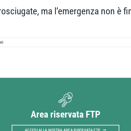
rosciugate, ma l’emergenza non è fin
su
ti
Le
strade
di
Conselice
sono
prosciugate,
ma
l’emergenza
non
è
finita
Area riservata FTP
ACCEDI ALLA NOSTRA AREA RISERVATA FTP