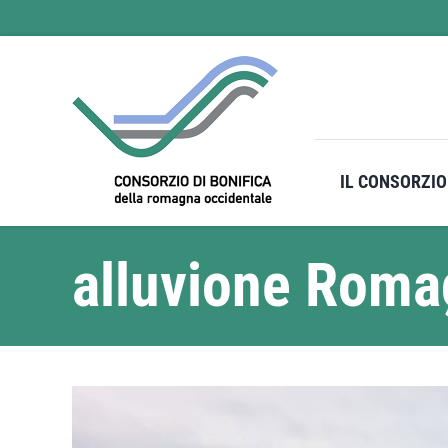
Salta
al
contenuto
IL CONSORZIO
alluvione Rom