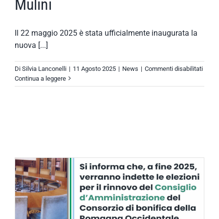
Mulini
Il 22 maggio 2025 è stata ufficialmente inaugurata la
nuova [...]
su
Di
Silvia Lanconelli
|
11 Agosto 2025
|
News
|
Commenti disabilitati
Inaug
Continua a leggere
della
cass
di
espan
del
Canal
dei
Mulini