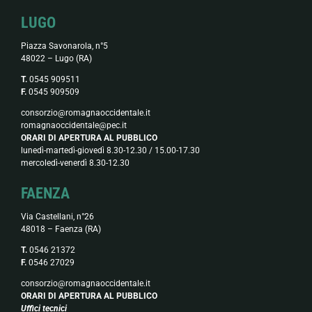
LUGO
Piazza Savonarola, n°5
48022 – Lugo (RA)
T.
0545 909511
F.
0545 909509
consorzio@romagnaoccidentale.it
romagnaoccidentale@pec.it
ORARI DI APERTURA AL PUBBLICO
lunedì-martedì-giovedì 8.30-12.30 / 15.00-17.30
mercoledì-venerdì 8.30-12.30
FAENZA
Via Castellani, n°26
48018 – Faenza (RA)
T.
0546 21372
F.
0546 27029
consorzio@romagnaoccidentale.it
ORARI DI APERTURA AL PUBBLICO
Uffici tecnici