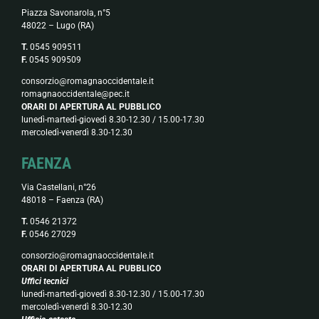
Piazza Savonarola, n°5
48022 – Lugo (RA)
T.
0545 909511
F.
0545 909509
consorzio@romagnaoccidentale.it
romagnaoccidentale@pec.it
ORARI DI APERTURA AL PUBBLICO
lunedì-martedì-giovedì 8.30-12.30 / 15.00-17.30
mercoledì-venerdì 8.30-12.30
FAENZA
Via Castellani, n°26
48018 – Faenza (RA)
T.
0546 21372
F.
0546 27029
consorzio@romagnaoccidentale.it
ORARI DI APERTURA AL PUBBLICO
Uffici tecnici
lunedì-martedì-giovedì 8.30-12.30 / 15.00-17.30
mercoledì-venerdì 8.30-12.30