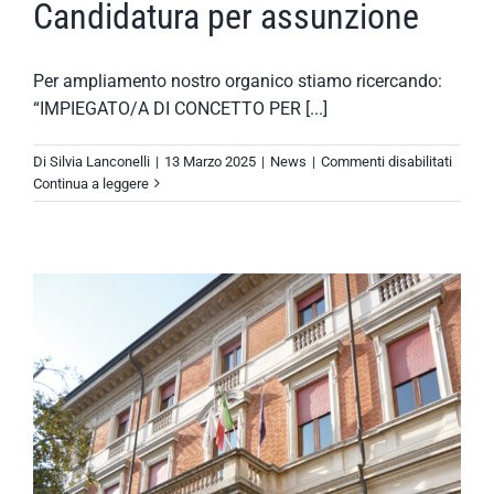
Candidatura per assunzione
Per ampliamento nostro organico stiamo ricercando:
“IMPIEGATO/A DI CONCETTO PER [...]
su
Di
Silvia Lanconelli
|
13 Marzo 2025
|
News
|
Commenti disabilitati
Candid
Continua a leggere
per
assunz