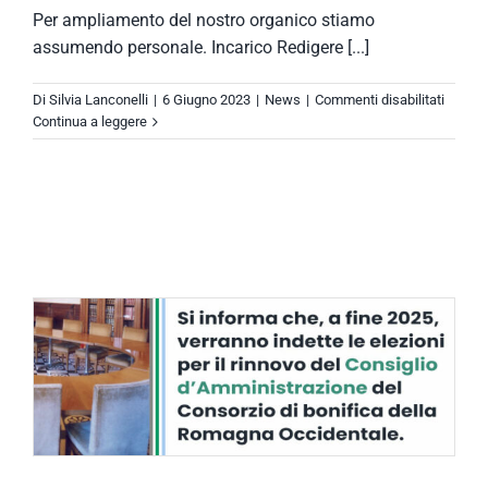
Per ampliamento del nostro organico stiamo
assumendo personale. Incarico Redigere [...]
su
Di
Silvia Lanconelli
|
6 Giugno 2023
|
News
|
Commenti disabilitati
Ricerc
Continua a leggere
collabo
per
assunz