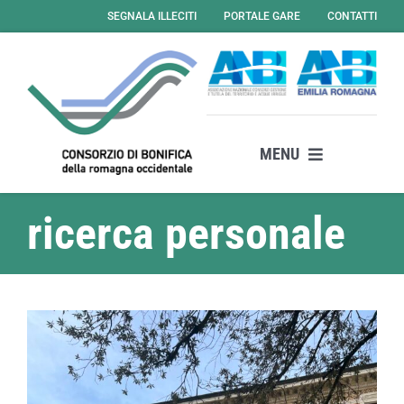
Salta
SEGNALA ILLECITI
PORTALE GARE
CONTATTI
al
contenuto
MENU
Il consorzio
ricerca personale
Attività
Servizi
News
Amministrazione Trasparente
Albo Online – Gare